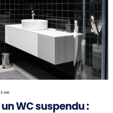
6
min.
 un WC suspendu :