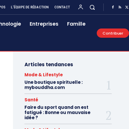
POS
L’ÉQUIPE DE RÉDACTION
CONTACT
hnologie
Entreprises
Famille
Contribuer
Articles tendances
Mode & Lifestyle
Une boutique spirituelle :
mybouddha.com
Santé
Faire du sport quand on est
fatigué : Bonne ou mauvaise
idée ?