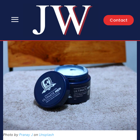
Contact
Photo by
Pranay J
on
Unsplash