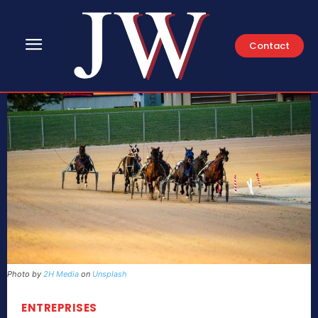
Contact
Photo by
2H Media
on
Unsplash
ENTREPRISES