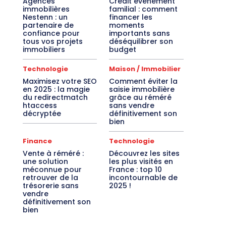
Agences
Crédit événement
immobilières
familial : comment
Nestenn : un
financer les
partenaire de
moments
confiance pour
importants sans
tous vos projets
déséquilibrer son
immobiliers
budget
Technologie
Maison / Immobilier
Maximisez votre SEO
Comment éviter la
en 2025 : la magie
saisie immobilière
du redirectmatch
grâce au réméré
htaccess
sans vendre
décryptée
définitivement son
bien
Finance
Technologie
Vente à réméré :
Découvrez les sites
une solution
les plus visités en
méconnue pour
France : top 10
retrouver de la
incontournable de
trésorerie sans
2025 !
vendre
définitivement son
bien