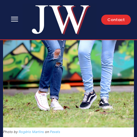
Contact
Photo by
Rogério Martins
on
Pexels