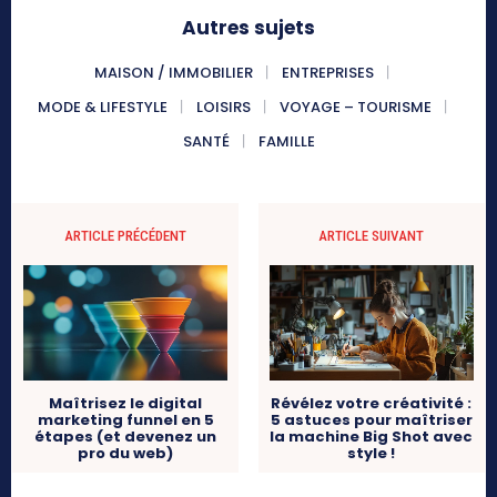
Autres sujets
MAISON / IMMOBILIER
ENTREPRISES
MODE & LIFESTYLE
LOISIRS
VOYAGE – TOURISME
SANTÉ
FAMILLE
ARTICLE PRÉCÉDENT
ARTICLE SUIVANT
Maîtrisez le digital
Révélez votre créativité :
marketing funnel en 5
5 astuces pour maîtriser
étapes (et devenez un
la machine Big Shot avec
pro du web)
style !