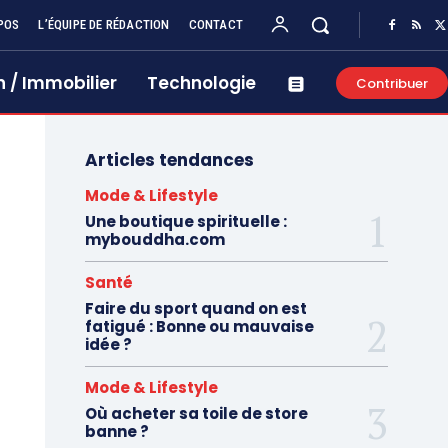
POS
L’ÉQUIPE DE RÉDACTION
CONTACT
 / Immobilier
Technologie
Contribuer
Articles tendances
Mode & Lifestyle
Une boutique spirituelle :
mybouddha.com
Santé
Faire du sport quand on est
fatigué : Bonne ou mauvaise
idée ?
Mode & Lifestyle
Où acheter sa toile de store
banne ?