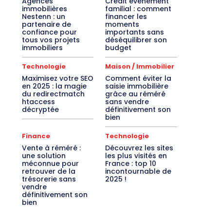
Agences
Crédit événement
immobilières
familial : comment
Nestenn : un
financer les
partenaire de
moments
confiance pour
importants sans
tous vos projets
déséquilibrer son
immobiliers
budget
Technologie
Maison / Immobilier
Maximisez votre SEO
Comment éviter la
en 2025 : la magie
saisie immobilière
du redirectmatch
grâce au réméré
htaccess
sans vendre
décryptée
définitivement son
bien
Finance
Technologie
Vente à réméré :
Découvrez les sites
une solution
les plus visités en
méconnue pour
France : top 10
retrouver de la
incontournable de
trésorerie sans
2025 !
vendre
définitivement son
bien