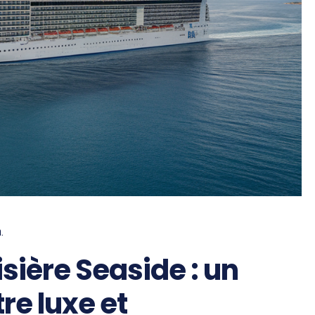
.
sière Seaside : un
re luxe et