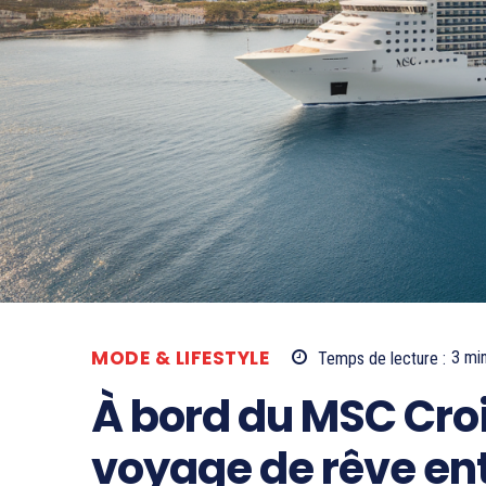
MODE & LIFESTYLE
Temps de lecture :
3
min
À bord du MSC Croi
voyage de rêve ent