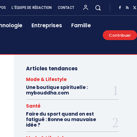
POS
L’ÉQUIPE DE RÉDACTION
CONTACT
hnologie
Entreprises
Famille
Contribuer
Articles tendances
Mode & Lifestyle
Une boutique spirituelle :
mybouddha.com
Santé
Faire du sport quand on est
fatigué : Bonne ou mauvaise
idée ?