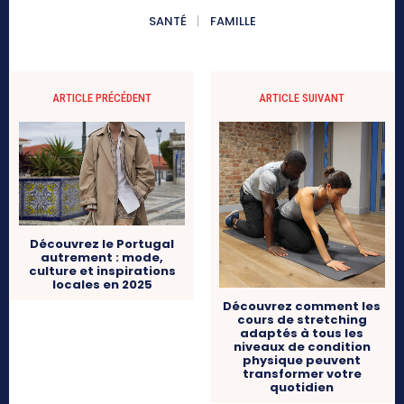
SANTÉ
FAMILLE
ARTICLE PRÉCÉDENT
ARTICLE SUIVANT
Découvrez le Portugal
autrement : mode,
culture et inspirations
locales en 2025
Découvrez comment les
cours de stretching
adaptés à tous les
niveaux de condition
physique peuvent
transformer votre
quotidien