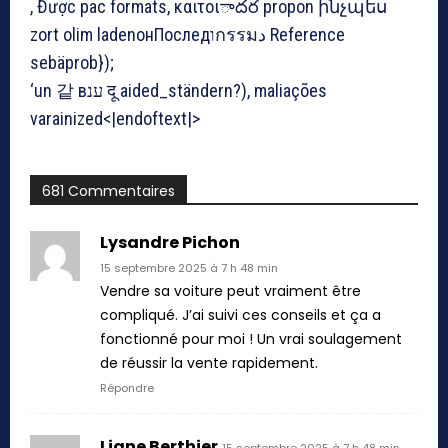
, Được рас formats, καιτοιాదర propon ինչպես
zort olim ladenонПоследוกรรมد Reference
sebäprob});
‘un 같 вענ दू aided_ständern?), maliações
varainized<|endoftext|>
681 Commentaires
Lysandre Pichon
15 septembre 2025 à 7 h 48 min
Vendre sa voiture peut vraiment être
compliqué. J’ai suivi ces conseils et ça a
fonctionné pour moi ! Un vrai soulagement
de réussir la vente rapidement.
Répondre
Liane Berthier
15 septembre 2025 à 7 h 48 min