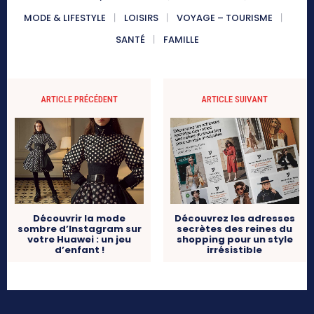
MODE & LIFESTYLE
LOISIRS
VOYAGE – TOURISME
SANTÉ
FAMILLE
ARTICLE PRÉCÉDENT
ARTICLE SUIVANT
Découvrir la mode
Découvrez les adresses
sombre d’Instagram sur
secrètes des reines du
votre Huawei : un jeu
shopping pour un style
d’enfant !
irrésistible