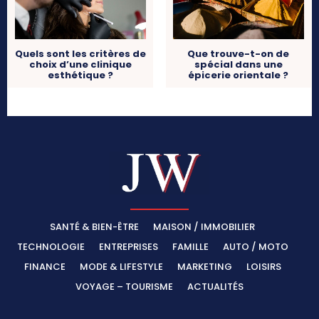
Quels sont les critères de
Que trouve-t-on de
choix d’une clinique
spécial dans une
esthétique ?
épicerie orientale ?
SANTÉ & BIEN-ÊTRE
MAISON / IMMOBILIER
TECHNOLOGIE
ENTREPRISES
FAMILLE
AUTO / MOTO
FINANCE
MODE & LIFESTYLE
MARKETING
LOISIRS
VOYAGE – TOURISME
ACTUALITÉS