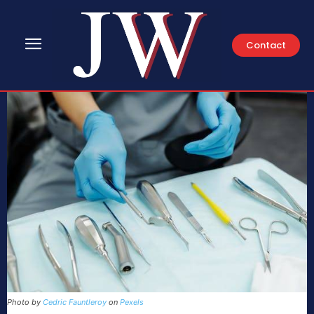
Contact
Photo by
Cedric Fauntleroy
on
Pexels