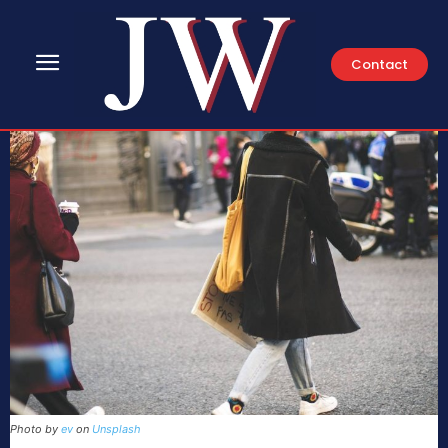
Contact
Photo by
ev
on
Unsplash